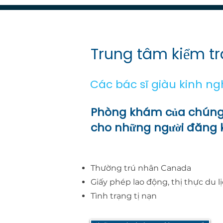
cung cấp cho bạn kết quả the
chẳng hạn như bệnh lao/TB, p
phản hồi từ phòng khám của ch
thường.
Trung tâm kiểm tr
Các bác sĩ giàu kinh ng
Phòng khám của chúng t
cho những người đăng k
Thường trú nhân Canada
Giấy phép lao động, thị thực du lị
Tình trạng tị nạn