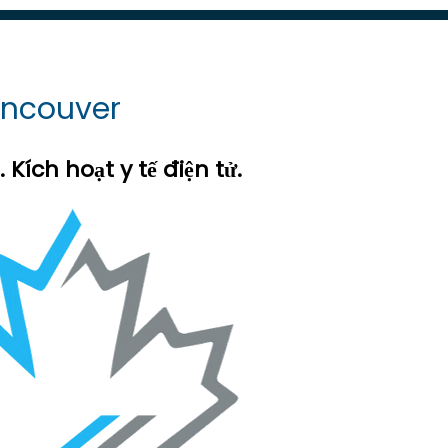
t kỳ điều gì bất thường
hác, nếu bạn không nhận được
ết quả của bạn là bình
ancouver
Kích hoạt y tế điện tử.