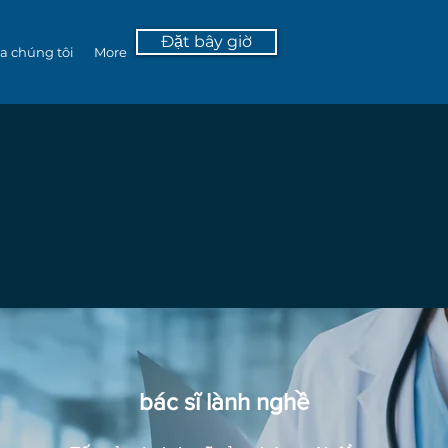
Đặt bây giờ
ủa chúng tôi
More
bác sĩ lành nghề