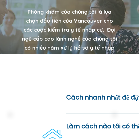
Phòng khám của chúng tôi là lựa
chọn đầu tiên của Vancouver cho
các cuộc kiểm tra y tế nhập cư. Đội
ngũ cấp cao lành nghề của chúng tôi
có nhiều năm xử lý hồ sơ y tế nhập
cư một cách chính xác. Chúng tôi có
kiến thức và nói được nhiều ngôn
ngữ, bao gồm tiếng Quan Thoại,
tiếng Tây Ban Nha, tiếng Bồ Đào
Nha, tiếng Nhật, tiếng Pháp, tiếng
Cách nhanh nhất để đặt
Punjabi, tiếng Hindi và tiếng
Tagalog.
Thật dễ dàng! Nhấp vào 'Đặt n
trong vòng 15 phút sau khi bạ
Làm cách nào tôi có th
chỗ nhanh chóng, vì vậy vui l
lòng gọi điện hoặc gửi email 