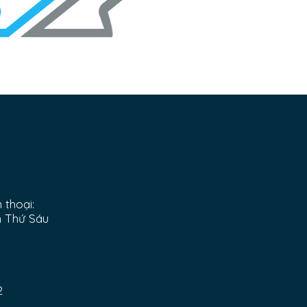
 thoại:
n Thứ Sáu
2