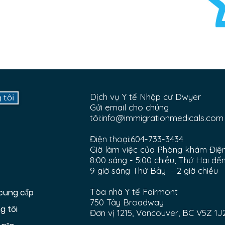
Dịch vụ Y tế Nhập cư Dwyer
 tôi
Gửi email cho chúng
tôi:
info@immigrationmedicals.com
Điện thoại:
604-733-3434
Giờ làm việc của Phòng khám Điện
8:00 sáng - 5:00 chiều, Thứ Hai đế
9 giờ sáng Thứ Bảy - 2 giờ chiều
Tòa nhà Y tế Fairmont
 cung cấp
750 Tây Broadway
g tôi
Đơn vị 1215, Vancouver, BC V5Z 1J