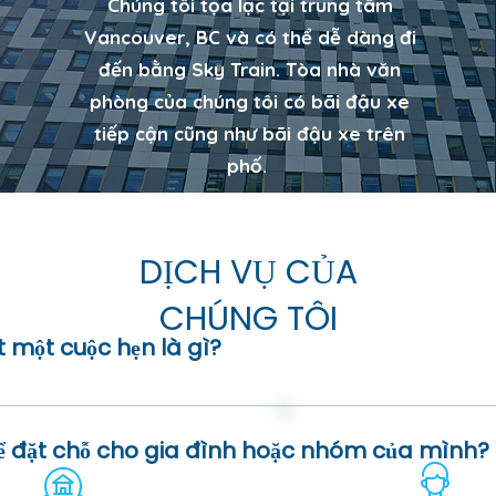
Chúng tôi tọa lạc tại trung tâm
Vancouver, BC và có thể dễ dàng đi
đến bằng Sky Train. Tòa nhà văn
phòng của chúng tôi có bãi đậu xe
tiếp cận cũng như bãi đậu xe trên
phố.
DỊCH VỤ CỦA
CHÚNG TÔI
 một cuộc hẹn là gì?
gay' để đặt lịch hẹn. Hướng dẫn chi tiết về cuộc hẹn sẽ 
n hoàn tất đặt lịch trực tuyến. Lưu ý rằng các lựa chọn v
ể đặt chỗ cho gia đình hoặc nhóm của mình?
òng đặt chỗ trước nếu bạn muốn vào một trong những thời
nếu bạn không thể sử dụng hệ thống đặt phòng trực tuyến.