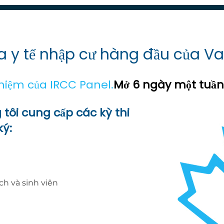
o yêu cầu. Nếu kết quả chụp X-quang của bạn bao gồm bấ
hòng khám của chúng tôi cũng sẽ liên hệ với bạn. Mặt k
úng tôi trong vòng 10 ngày làm việc, vui lòng biết rằng k
a y tế nhập cư hàng đầu của V
hiệm của IRCC Panel.
Mở 6 ngày một tuần. 
ôi cung cấp các kỳ thi
ý:
ch và sinh viên